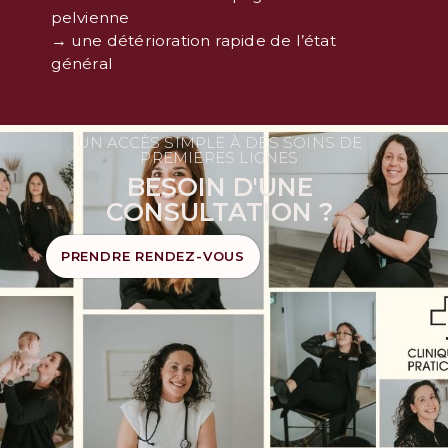
pelvienne
→ une détérioration rapide de l’état
général
UN ACCÈS SIMPLE À DES SOINS DE
PREMIÈRES LIGNES
BESOIN D'UNE
CONSULTATION ?
PRENDRE RENDEZ-VOUS