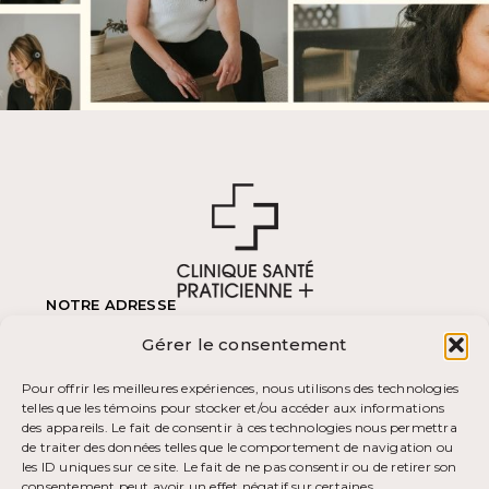
NOTRE ADRESSE
570 Boulevard des Laurentides,
Gérer le consentement
Piedmont, Québec
J0R 1K0
(450) 227-4243
Pour offrir les meilleures expériences, nous utilisons des technologies
Fax (450) 227-4223
telles que les témoins pour stocker et/ou accéder aux informations
HEURES D'OUVERTURE
des appareils. Le fait de consentir à ces technologies nous permettra
Lundi – Vendredi
Dimanche
de traiter des données telles que le comportement de navigation ou
8:30 am – 4:00 pm
fermé
les ID uniques sur ce site. Le fait de ne pas consentir ou de retirer son
Samedi – Férié
consentement peut avoir un effet négatif sur certaines