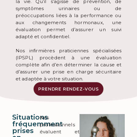
la vie. Qu’il s’agisse de prévention, de
symptômes urinaires ou de
préoccupations liées à la performance ou
aux changements hormonaux, une
évaluation permet d’assurer un suivi
adapté et confidentiel.
Nos infirmières praticiennes spécialisées
(IPSPL) procèdent à une évaluation
complète afin d’en déterminer la cause et
d’assurer une prise en charge sécuritaire
et adaptée à votre situation.
PRENDRE RENDEZ-VOUS
Situations
Nos
fréquemment
professionnels
prises
évaluent et