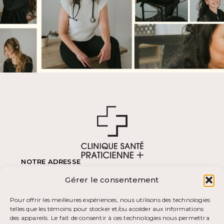
NOTRE ADRESSE
570 Boulevard des Laurentides,
Gérer le consentement
Piedmont, Québec
J0R 1K0
(450) 227-4243
Pour offrir les meilleures expériences, nous utilisons des technologies
Fax (450) 227-4223
telles que les témoins pour stocker et/ou accéder aux informations
HEURES D'OUVERTURE
des appareils. Le fait de consentir à ces technologies nous permettra
Lundi – Vendredi
Dimanche